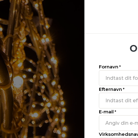
O
Fornavn
*
Efternavn
*
E-mail
*
Virksomhedsna