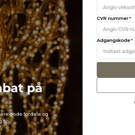
CVR nummer
*
Adgangskode
*
abat på
lere gode fordele og
til: